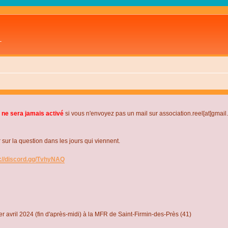
L
 ne sera jamais activé
si vous n'envoyez pas un mail sur association.reel[at]gmai
r la question dans les jours qui viennent.
s://discord.gg/TvhyNAQ
r avril 2024 (fin d'après-midi) à la MFR de Saint-Firmin-des-Près (41)