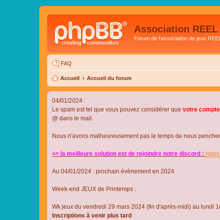
Association REEL
Forum de l'association de jeux REE
FAQ
Accueil
Accueil du forum
04/01/2024 :
Le spam est tel que vous pouvez considérer que
votre compte
@ dans le mail.
Nous n'avons malheureusement pas le temps de nous pencher su
=> la meilleure solution est de rejoindre notre discord :
http
Au 04/01/2024 : prochain évènement en 2024
Week-end JEUX de Printemps :
Wk jeux du vendredi 29 mars 2024 (fin d'après-midi) au lundi 1e
Inscriptions à venir plus tard