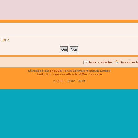
orum ?
Nous contacter
Supprimer t
Développé par
phpBB
® Forum Software © phpBB Limited
Traduction française officielle
©
Maël Soucaze
©
REEL
- 2002 - 2019