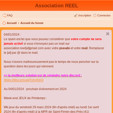
Association REEL
FAQ
Inscription
Connexion
Accueil
Accueil du forum
04/01/2024 :
Le spam est tel que vous pouvez considérer que
votre compte ne sera
jamais activé
si vous n'envoyez pas un mail sur
association.reel[at]gmail.com avec votre
pseudo
et votre
mail
. Remplacer
le [at] par @ dans le mail.
Nous n'avons malheureusement pas le temps de nous pencher sur la
question dans les jours qui viennent.
=> la meilleure solution est de rejoindre notre discord :
https://discord.gg/TvhyNAQ
Au 04/01/2024 : prochain évènement en 2024
Week-end JEUX de Printemps :
Wk jeux du vendredi 29 mars 2024 (fin d'après-midi) au lundi 1er avril
2024 (fin d'après-midi) à la MFR de Saint-Firmin-des-Près (41)