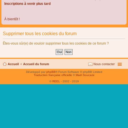
Inscriptions à venir plus tard
À bientôt !
Supprimer tous les cookies du forum
Êtes-vous sûr(e) de vouloir supprimer tous les cookies de ce forum ?
Accueil
Accueil du forum
Nous contacter
Développé par
phpBB
® Forum Software © phpBB Limited
Traduction française officielle
©
Maël Soucaze
©
REEL
- 2002 - 2019