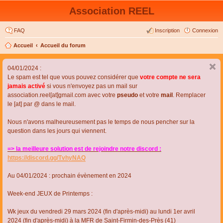
Association REEL
FAQ
Inscription
Connexion
Accueil
Accueil du forum
04/01/2024 :
Le spam est tel que vous pouvez considérer que
votre compte ne sera
jamais activé
si vous n'envoyez pas un mail sur
association.reel[at]gmail.com avec votre
pseudo
et votre
mail
. Remplacer
le [at] par @ dans le mail.
Nous n'avons malheureusement pas le temps de nous pencher sur la
question dans les jours qui viennent.
=> la meilleure solution est de rejoindre notre discord :
https://discord.gg/TvhyNAQ
Au 04/01/2024 : prochain évènement en 2024
Week-end JEUX de Printemps :
Wk jeux du vendredi 29 mars 2024 (fin d'après-midi) au lundi 1er avril
2024 (fin d'après-midi) à la MFR de Saint-Firmin-des-Près (41)