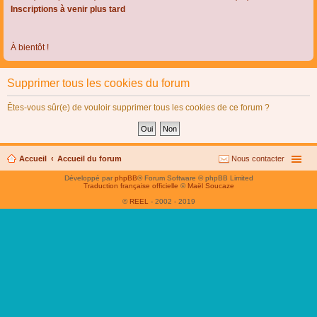
Inscriptions à venir plus tard
À bientôt !
Supprimer tous les cookies du forum
Êtes-vous sûr(e) de vouloir supprimer tous les cookies de ce forum ?
Accueil
Accueil du forum
Nous contacter
Développé par
phpBB
® Forum Software © phpBB Limited
Traduction française officielle
©
Maël Soucaze
©
REEL
- 2002 - 2019