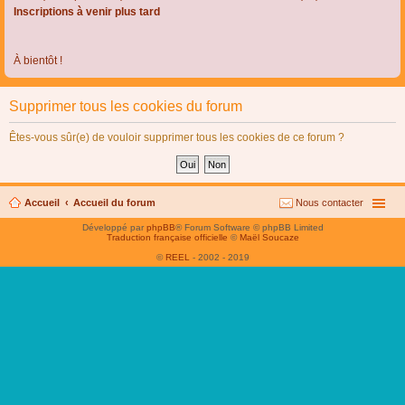
Inscriptions à venir plus tard
À bientôt !
Supprimer tous les cookies du forum
Êtes-vous sûr(e) de vouloir supprimer tous les cookies de ce forum ?
Accueil
Accueil du forum
Nous contacter
Développé par
phpBB
® Forum Software © phpBB Limited
Traduction française officielle
©
Maël Soucaze
©
REEL
- 2002 - 2019