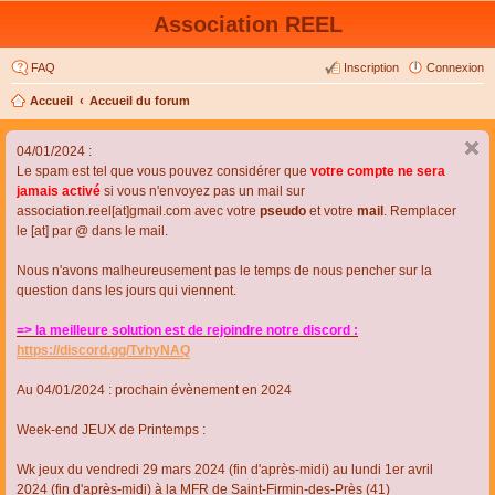
Association REEL
FAQ
Inscription
Connexion
Accueil
Accueil du forum
04/01/2024 :
Le spam est tel que vous pouvez considérer que
votre compte ne sera
jamais activé
si vous n'envoyez pas un mail sur
association.reel[at]gmail.com avec votre
pseudo
et votre
mail
. Remplacer
le [at] par @ dans le mail.
Nous n'avons malheureusement pas le temps de nous pencher sur la
question dans les jours qui viennent.
=> la meilleure solution est de rejoindre notre discord :
https://discord.gg/TvhyNAQ
Au 04/01/2024 : prochain évènement en 2024
Week-end JEUX de Printemps :
Wk jeux du vendredi 29 mars 2024 (fin d'après-midi) au lundi 1er avril
2024 (fin d'après-midi) à la MFR de Saint-Firmin-des-Près (41)