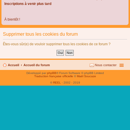
Inscriptions à venir plus tard
À bientôt !
Supprimer tous les cookies du forum
Êtes-vous sûr(e) de vouloir supprimer tous les cookies de ce forum ?
Accueil
Accueil du forum
Nous contacter
Développé par
phpBB
® Forum Software © phpBB Limited
Traduction française officielle
©
Maël Soucaze
©
REEL
- 2002 - 2019