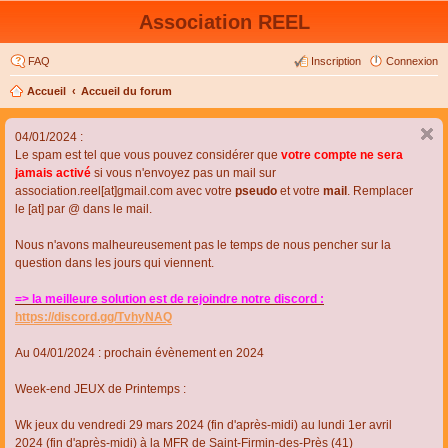
Association REEL
FAQ
Inscription
Connexion
Accueil
Accueil du forum
04/01/2024 :
Le spam est tel que vous pouvez considérer que
votre compte ne sera
jamais activé
si vous n'envoyez pas un mail sur
association.reel[at]gmail.com avec votre
pseudo
et votre
mail
. Remplacer
le [at] par @ dans le mail.
Nous n'avons malheureusement pas le temps de nous pencher sur la
question dans les jours qui viennent.
=> la meilleure solution est de rejoindre notre discord :
https://discord.gg/TvhyNAQ
Au 04/01/2024 : prochain évènement en 2024
Week-end JEUX de Printemps :
Wk jeux du vendredi 29 mars 2024 (fin d'après-midi) au lundi 1er avril
2024 (fin d'après-midi) à la MFR de Saint-Firmin-des-Près (41)