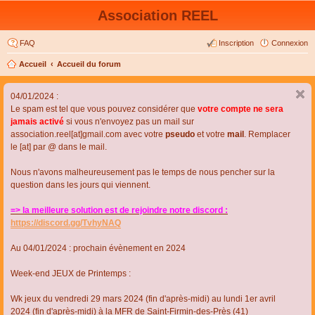
Association REEL
FAQ
Inscription
Connexion
Accueil
Accueil du forum
04/01/2024 :
Le spam est tel que vous pouvez considérer que
votre compte ne sera
jamais activé
si vous n'envoyez pas un mail sur
association.reel[at]gmail.com avec votre
pseudo
et votre
mail
. Remplacer
le [at] par @ dans le mail.
Nous n'avons malheureusement pas le temps de nous pencher sur la
question dans les jours qui viennent.
=> la meilleure solution est de rejoindre notre discord :
https://discord.gg/TvhyNAQ
Au 04/01/2024 : prochain évènement en 2024
Week-end JEUX de Printemps :
Wk jeux du vendredi 29 mars 2024 (fin d'après-midi) au lundi 1er avril
2024 (fin d'après-midi) à la MFR de Saint-Firmin-des-Près (41)