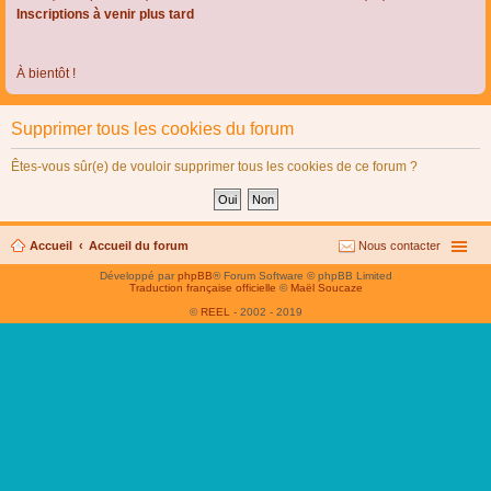
Inscriptions à venir plus tard
À bientôt !
Supprimer tous les cookies du forum
Êtes-vous sûr(e) de vouloir supprimer tous les cookies de ce forum ?
Accueil
Accueil du forum
Nous contacter
Développé par
phpBB
® Forum Software © phpBB Limited
Traduction française officielle
©
Maël Soucaze
©
REEL
- 2002 - 2019