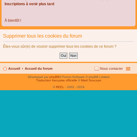
Inscriptions à venir plus tard
À bientôt !
Supprimer tous les cookies du forum
Êtes-vous sûr(e) de vouloir supprimer tous les cookies de ce forum ?
Accueil
Accueil du forum
Nous contacter
Développé par
phpBB
® Forum Software © phpBB Limited
Traduction française officielle
©
Maël Soucaze
©
REEL
- 2002 - 2019