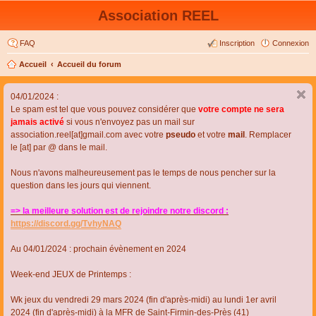
Association REEL
FAQ
Inscription
Connexion
Accueil
Accueil du forum
04/01/2024 :
Le spam est tel que vous pouvez considérer que
votre compte ne sera
jamais activé
si vous n'envoyez pas un mail sur
association.reel[at]gmail.com avec votre
pseudo
et votre
mail
. Remplacer
le [at] par @ dans le mail.
Nous n'avons malheureusement pas le temps de nous pencher sur la
question dans les jours qui viennent.
=> la meilleure solution est de rejoindre notre discord :
https://discord.gg/TvhyNAQ
Au 04/01/2024 : prochain évènement en 2024
Week-end JEUX de Printemps :
Wk jeux du vendredi 29 mars 2024 (fin d'après-midi) au lundi 1er avril
2024 (fin d'après-midi) à la MFR de Saint-Firmin-des-Près (41)