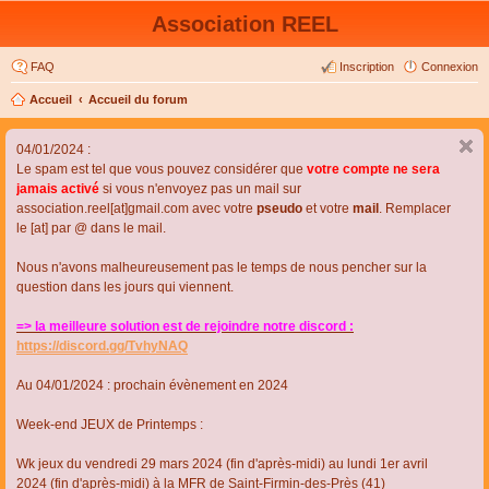
Association REEL
FAQ
Inscription
Connexion
Accueil
Accueil du forum
04/01/2024 :
Le spam est tel que vous pouvez considérer que
votre compte ne sera
jamais activé
si vous n'envoyez pas un mail sur
association.reel[at]gmail.com avec votre
pseudo
et votre
mail
. Remplacer
le [at] par @ dans le mail.
Nous n'avons malheureusement pas le temps de nous pencher sur la
question dans les jours qui viennent.
=> la meilleure solution est de rejoindre notre discord :
https://discord.gg/TvhyNAQ
Au 04/01/2024 : prochain évènement en 2024
Week-end JEUX de Printemps :
Wk jeux du vendredi 29 mars 2024 (fin d'après-midi) au lundi 1er avril
2024 (fin d'après-midi) à la MFR de Saint-Firmin-des-Près (41)