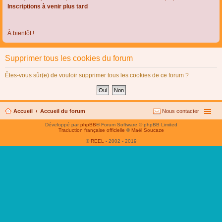
Inscriptions à venir plus tard
À bientôt !
Supprimer tous les cookies du forum
Êtes-vous sûr(e) de vouloir supprimer tous les cookies de ce forum ?
Accueil
Accueil du forum
Nous contacter
Développé par
phpBB
® Forum Software © phpBB Limited
Traduction française officielle
©
Maël Soucaze
©
REEL
- 2002 - 2019