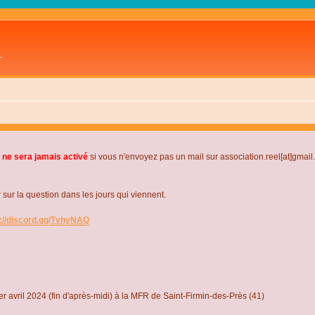
L
 ne sera jamais activé
si vous n'envoyez pas un mail sur association.reel[at]gmai
r la question dans les jours qui viennent.
s://discord.gg/TvhyNAQ
r avril 2024 (fin d'après-midi) à la MFR de Saint-Firmin-des-Près (41)