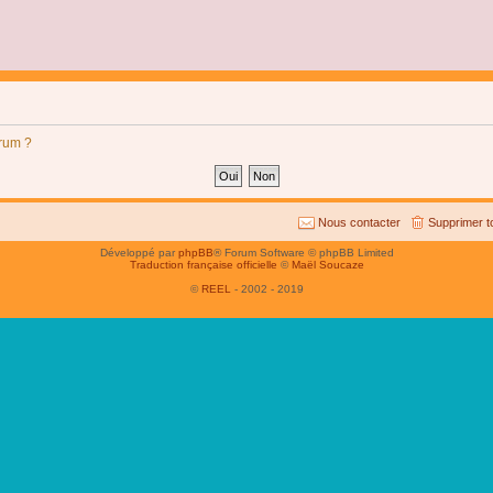
orum ?
Nous contacter
Supprimer t
Développé par
phpBB
® Forum Software © phpBB Limited
Traduction française officielle
©
Maël Soucaze
©
REEL
- 2002 - 2019