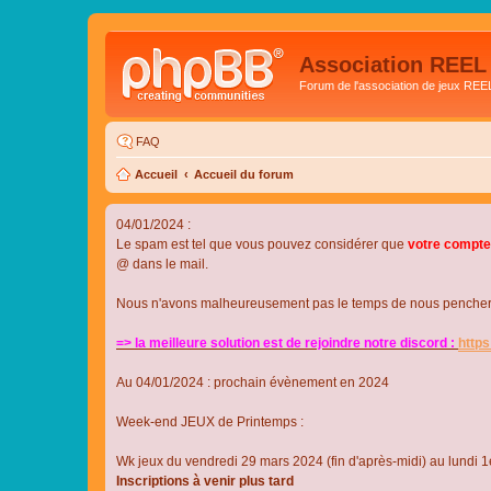
Association REEL
Forum de l'association de jeux REE
FAQ
Accueil
Accueil du forum
04/01/2024 :
Le spam est tel que vous pouvez considérer que
votre compte
@ dans le mail.
Nous n'avons malheureusement pas le temps de nous pencher su
=> la meilleure solution est de rejoindre notre discord :
http
Au 04/01/2024 : prochain évènement en 2024
Week-end JEUX de Printemps :
Wk jeux du vendredi 29 mars 2024 (fin d'après-midi) au lundi 1e
Inscriptions à venir plus tard