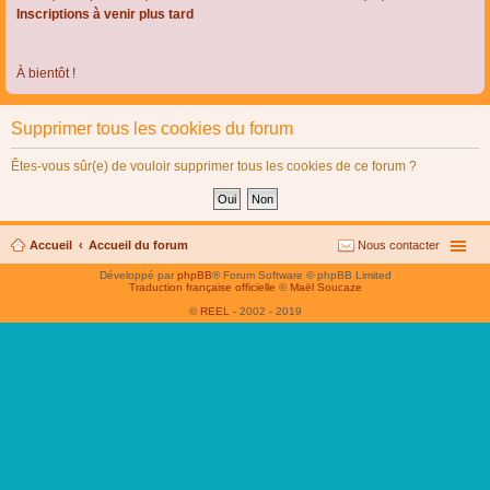
Inscriptions à venir plus tard
À bientôt !
Supprimer tous les cookies du forum
Êtes-vous sûr(e) de vouloir supprimer tous les cookies de ce forum ?
Accueil
Accueil du forum
Nous contacter
Développé par
phpBB
® Forum Software © phpBB Limited
Traduction française officielle
©
Maël Soucaze
©
REEL
- 2002 - 2019