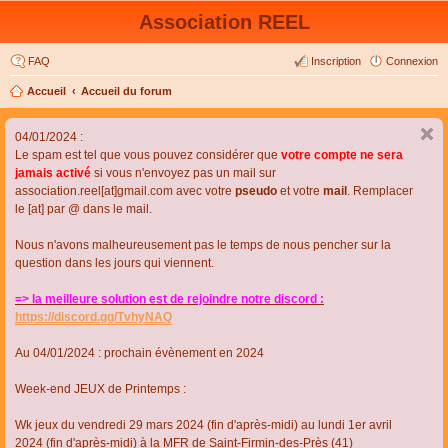
Association REEL
FAQ
Inscription
Connexion
Accueil
Accueil du forum
04/01/2024 :
Le spam est tel que vous pouvez considérer que
votre compte ne sera
jamais activé
si vous n'envoyez pas un mail sur
association.reel[at]gmail.com avec votre
pseudo
et votre
mail
. Remplacer
le [at] par @ dans le mail.
Nous n'avons malheureusement pas le temps de nous pencher sur la
question dans les jours qui viennent.
=> la meilleure solution est de rejoindre notre discord :
https://discord.gg/TvhyNAQ
Au 04/01/2024 : prochain évènement en 2024
Week-end JEUX de Printemps :
Wk jeux du vendredi 29 mars 2024 (fin d'après-midi) au lundi 1er avril
2024 (fin d'après-midi) à la MFR de Saint-Firmin-des-Près (41)