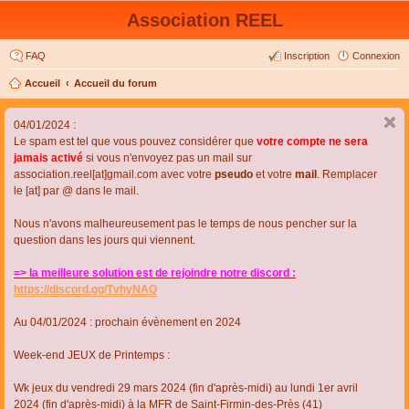
Association REEL
FAQ
Inscription
Connexion
Accueil
Accueil du forum
04/01/2024 :
Le spam est tel que vous pouvez considérer que
votre compte ne sera
jamais activé
si vous n'envoyez pas un mail sur
association.reel[at]gmail.com avec votre
pseudo
et votre
mail
. Remplacer
le [at] par @ dans le mail.
Nous n'avons malheureusement pas le temps de nous pencher sur la
question dans les jours qui viennent.
=> la meilleure solution est de rejoindre notre discord :
https://discord.gg/TvhyNAQ
Au 04/01/2024 : prochain évènement en 2024
Week-end JEUX de Printemps :
Wk jeux du vendredi 29 mars 2024 (fin d'après-midi) au lundi 1er avril
2024 (fin d'après-midi) à la MFR de Saint-Firmin-des-Près (41)