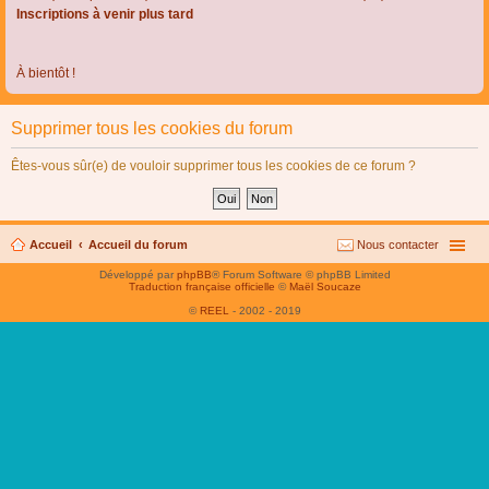
Inscriptions à venir plus tard
À bientôt !
Supprimer tous les cookies du forum
Êtes-vous sûr(e) de vouloir supprimer tous les cookies de ce forum ?
Accueil
Accueil du forum
Nous contacter
Développé par
phpBB
® Forum Software © phpBB Limited
Traduction française officielle
©
Maël Soucaze
©
REEL
- 2002 - 2019