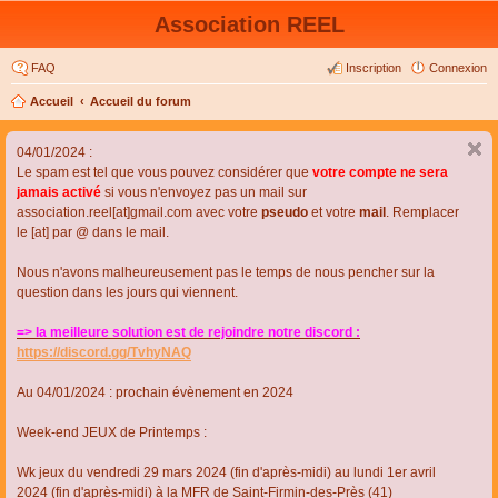
Association REEL
FAQ
Inscription
Connexion
Accueil
Accueil du forum
04/01/2024 :
Le spam est tel que vous pouvez considérer que
votre compte ne sera
jamais activé
si vous n'envoyez pas un mail sur
association.reel[at]gmail.com avec votre
pseudo
et votre
mail
. Remplacer
le [at] par @ dans le mail.
Nous n'avons malheureusement pas le temps de nous pencher sur la
question dans les jours qui viennent.
=> la meilleure solution est de rejoindre notre discord :
https://discord.gg/TvhyNAQ
Au 04/01/2024 : prochain évènement en 2024
Week-end JEUX de Printemps :
Wk jeux du vendredi 29 mars 2024 (fin d'après-midi) au lundi 1er avril
2024 (fin d'après-midi) à la MFR de Saint-Firmin-des-Près (41)