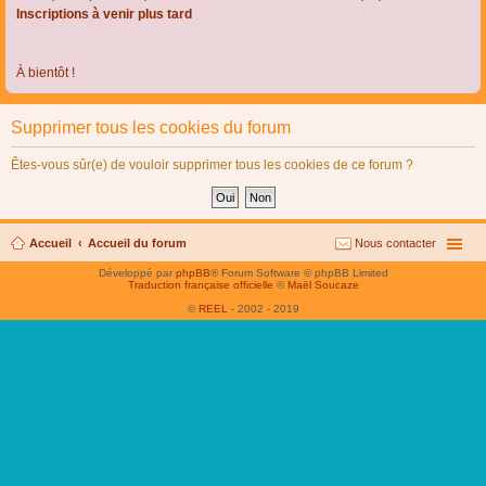
Inscriptions à venir plus tard
À bientôt !
Supprimer tous les cookies du forum
Êtes-vous sûr(e) de vouloir supprimer tous les cookies de ce forum ?
Accueil
Accueil du forum
Nous contacter
Développé par
phpBB
® Forum Software © phpBB Limited
Traduction française officielle
©
Maël Soucaze
©
REEL
- 2002 - 2019