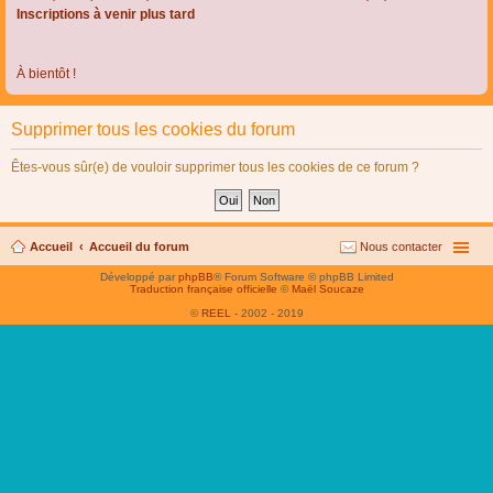
Inscriptions à venir plus tard
À bientôt !
Supprimer tous les cookies du forum
Êtes-vous sûr(e) de vouloir supprimer tous les cookies de ce forum ?
Accueil
Accueil du forum
Nous contacter
Développé par
phpBB
® Forum Software © phpBB Limited
Traduction française officielle
©
Maël Soucaze
©
REEL
- 2002 - 2019