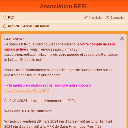
Association REEL
FAQ
Inscription
Connexion
Accueil
Accueil du forum
04/01/2024 :
Le spam est tel que vous pouvez considérer que
votre compte ne sera
jamais activé
si vous n'envoyez pas un mail sur
association.reel[at]gmail.com avec votre
pseudo
et votre
mail
. Remplacer
le [at] par @ dans le mail.
Nous n'avons malheureusement pas le temps de nous pencher sur la
question dans les jours qui viennent.
=> la meilleure solution est de rejoindre notre discord :
https://discord.gg/TvhyNAQ
Au 04/01/2024 : prochain évènement en 2024
Week-end JEUX de Printemps :
Wk jeux du vendredi 29 mars 2024 (fin d'après-midi) au lundi 1er avril
2024 (fin d'après-midi) à la MFR de Saint-Firmin-des-Près (41)