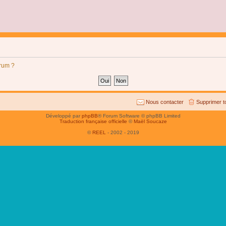
orum ?
Nous contacter
Supprimer t
Développé par
phpBB
® Forum Software © phpBB Limited
Traduction française officielle
©
Maël Soucaze
©
REEL
- 2002 - 2019