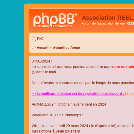
Association REEL
Forum de l'association de jeux REE
FAQ
Accueil
Accueil du forum
04/01/2024 :
Le spam est tel que vous pouvez considérer que
votre compte
@ dans le mail.
Nous n'avons malheureusement pas le temps de nous pencher su
=> la meilleure solution est de rejoindre notre discord :
http
Au 04/01/2024 : prochain évènement en 2024
Week-end JEUX de Printemps :
Wk jeux du vendredi 29 mars 2024 (fin d'après-midi) au lundi 1e
Inscriptions à venir plus tard