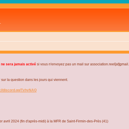
L
 ne sera jamais activé
si vous n'envoyez pas un mail sur association.reel[at]gmai
r la question dans les jours qui viennent.
s://discord.gg/TvhyNAQ
r avril 2024 (fin d'après-midi) à la MFR de Saint-Firmin-des-Près (41)