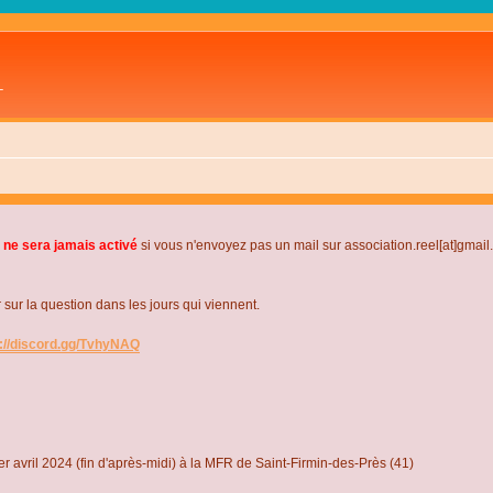
L
 ne sera jamais activé
si vous n'envoyez pas un mail sur association.reel[at]gmai
r la question dans les jours qui viennent.
s://discord.gg/TvhyNAQ
r avril 2024 (fin d'après-midi) à la MFR de Saint-Firmin-des-Près (41)