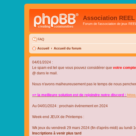
Association REEL
Forum de l'association de jeux REE
FAQ
Accueil
Accueil du forum
04/01/2024 :
Le spam est tel que vous pouvez considérer que
votre compte
@ dans le mail.
Nous n'avons malheureusement pas le temps de nous pencher su
=> la meilleure solution est de rejoindre notre discord :
http
Au 04/01/2024 : prochain évènement en 2024
Week-end JEUX de Printemps :
Wk jeux du vendredi 29 mars 2024 (fin d'après-midi) au lundi 1e
Inscriptions à venir plus tard