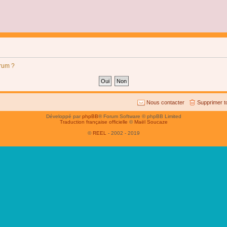
orum ?
Nous contacter
Supprimer t
Développé par
phpBB
® Forum Software © phpBB Limited
Traduction française officielle
©
Maël Soucaze
©
REEL
- 2002 - 2019