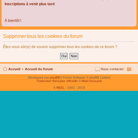
Inscriptions à venir plus tard
À bientôt !
Supprimer tous les cookies du forum
Êtes-vous sûr(e) de vouloir supprimer tous les cookies de ce forum ?
Accueil
Accueil du forum
Nous contacter
Développé par
phpBB
® Forum Software © phpBB Limited
Traduction française officielle
©
Maël Soucaze
©
REEL
- 2002 - 2019