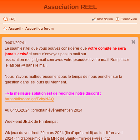
Association REEL
FAQ
Inscription
Connexion
Accueil
Accueil du forum
04/01/2024 :
Le spam est tel que vous pouvez considérer que
votre compte ne sera
jamais activé
si vous n'envoyez pas un mail sur
association.reel[at]gmail.com avec votre
pseudo
et votre
mail
. Remplacer
le [at] par @ dans le mail.
Nous n'avons malheureusement pas le temps de nous pencher sur la
question dans les jours qui viennent.
=> la meilleure solution est de rejoindre notre discord :
https://discord.gg/TvhyNAQ
Au 04/01/2024 : prochain évènement en 2024
Week-end JEUX de Printemps :
Wk jeux du vendredi 29 mars 2024 (fin d'après-midi) au lundi 1er avril
2024 (fin d'après-midi) à la MFR de Saint-Firmin-des-Près (41)