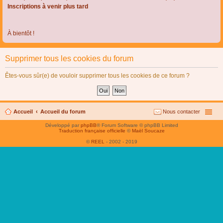
Inscriptions à venir plus tard
À bientôt !
Supprimer tous les cookies du forum
Êtes-vous sûr(e) de vouloir supprimer tous les cookies de ce forum ?
Accueil
Accueil du forum
Nous contacter
Développé par
phpBB
® Forum Software © phpBB Limited
Traduction française officielle
©
Maël Soucaze
©
REEL
- 2002 - 2019