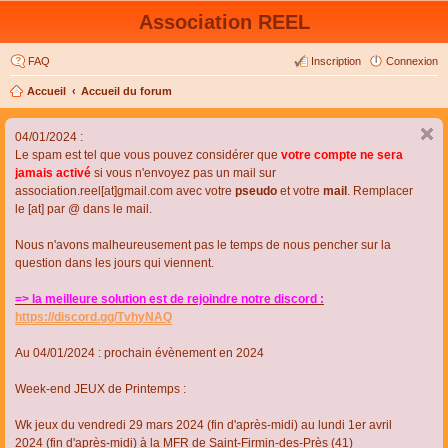
Association REEL
FAQ
Inscription
Connexion
Accueil
Accueil du forum
04/01/2024 :
Le spam est tel que vous pouvez considérer que
votre compte ne sera
jamais activé
si vous n'envoyez pas un mail sur
association.reel[at]gmail.com avec votre
pseudo
et votre
mail
. Remplacer
le [at] par @ dans le mail.
Nous n'avons malheureusement pas le temps de nous pencher sur la
question dans les jours qui viennent.
=> la meilleure solution est de rejoindre notre discord :
https://discord.gg/TvhyNAQ
Au 04/01/2024 : prochain évènement en 2024
Week-end JEUX de Printemps :
Wk jeux du vendredi 29 mars 2024 (fin d'après-midi) au lundi 1er avril
2024 (fin d'après-midi) à la MFR de Saint-Firmin-des-Près (41)