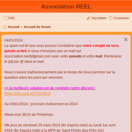
Association REEL
FAQ
Inscription
Connexion
Accueil
Accueil du forum
04/01/2024 :
Le spam est tel que vous pouvez considérer que
votre compte ne sera
jamais activé
si vous n'envoyez pas un mail sur
association.reel[at]gmail.com avec votre
pseudo
et votre
mail
. Remplacer
le [at] par @ dans le mail.
Nous n'avons malheureusement pas le temps de nous pencher sur la
question dans les jours qui viennent.
=> la meilleure solution est de rejoindre notre discord :
https://discord.gg/TvhyNAQ
Au 04/01/2024 : prochain évènement en 2024
Week-end JEUX de Printemps :
Wk jeux du vendredi 29 mars 2024 (fin d'après-midi) au lundi 1er avril
2024 (fin d'après-midi) à la MFR de Saint-Firmin-des-Près (41)