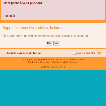
Inscriptions à venir plus tard
À bientôt !
Supprimer tous les cookies du forum
Êtes-vous sûr(e) de vouloir supprimer tous les cookies de ce forum ?
Accueil
Accueil du forum
Nous contacter
Développé par
phpBB
® Forum Software © phpBB Limited
Traduction française officielle
©
Maël Soucaze
©
REEL
- 2002 - 2019