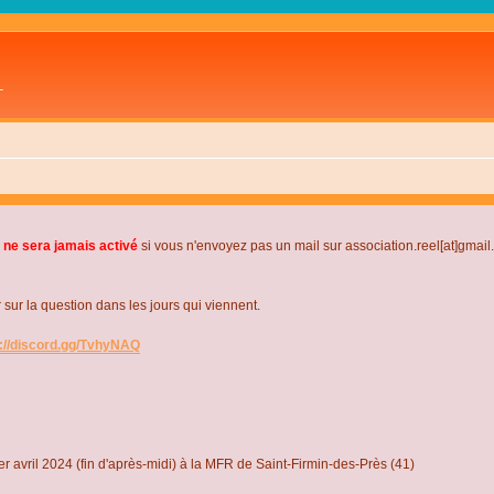
L
 ne sera jamais activé
si vous n'envoyez pas un mail sur association.reel[at]gmai
r la question dans les jours qui viennent.
s://discord.gg/TvhyNAQ
r avril 2024 (fin d'après-midi) à la MFR de Saint-Firmin-des-Près (41)