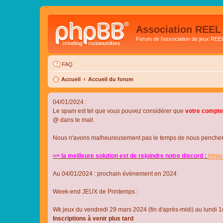
Association REEL
Forum de l'association de jeux REE
FAQ
Accueil
Accueil du forum
04/01/2024 :
Le spam est tel que vous pouvez considérer que
votre compte
@ dans le mail.
Nous n'avons malheureusement pas le temps de nous pencher su
=> la meilleure solution est de rejoindre notre discord :
http
Au 04/01/2024 : prochain évènement en 2024
Week-end JEUX de Printemps :
Wk jeux du vendredi 29 mars 2024 (fin d'après-midi) au lundi 1e
Inscriptions à venir plus tard