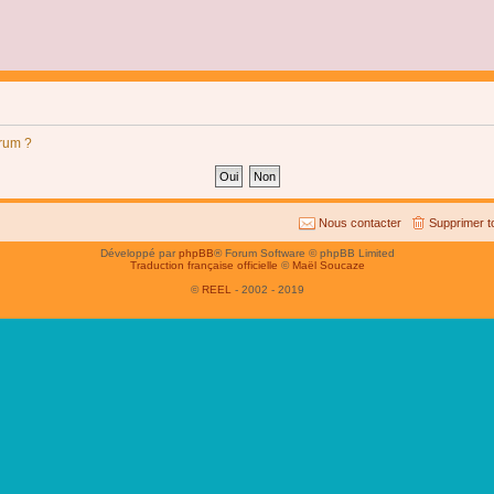
orum ?
Nous contacter
Supprimer t
Développé par
phpBB
® Forum Software © phpBB Limited
Traduction française officielle
©
Maël Soucaze
©
REEL
- 2002 - 2019