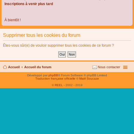
Inscriptions à venir plus tard
À bientôt !
Supprimer tous les cookies du forum
Êtes-vous sûr(e) de vouloir supprimer tous les cookies de ce forum ?
Accueil
Accueil du forum
Nous contacter
Développé par
phpBB
® Forum Software © phpBB Limited
Traduction française officielle
©
Maël Soucaze
©
REEL
- 2002 - 2019