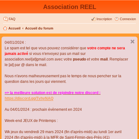
Association REEL
FAQ
Inscription
Connexion
Accueil
Accueil du forum
04/01/2024 :
Le spam est tel que vous pouvez considérer que
votre compte ne sera
jamais activé
si vous n'envoyez pas un mail sur
association.reel[at]gmail.com avec votre
pseudo
et votre
mail
. Remplacer
le [at] par @ dans le mail.
Nous n'avons malheureusement pas le temps de nous pencher sur la
question dans les jours qui viennent.
=> la meilleure solution est de rejoindre notre discord :
https://discord.gg/TvhyNAQ
Au 04/01/2024 : prochain évènement en 2024
Week-end JEUX de Printemps :
Wk jeux du vendredi 29 mars 2024 (fin d'après-midi) au lundi 1er avril
2024 (fin d'après-midi) à la MFR de Saint-Firmin-des-Près (41)