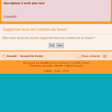
Inscriptions à venir plus tard
À bientôt !
Supprimer tous les cookies du forum
Êtes-vous sûr(e) de vouloir supprimer tous les cookies de ce forum ?
Accueil
Accueil du forum
Nous contacter
Développé par
phpBB
® Forum Software © phpBB Limited
Traduction française officielle
©
Maël Soucaze
©
REEL
- 2002 - 2019