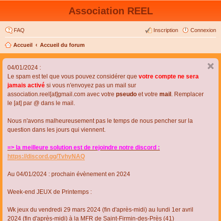
Association REEL
FAQ
Inscription
Connexion
Accueil
Accueil du forum
04/01/2024 :
Le spam est tel que vous pouvez considérer que
votre compte ne sera
jamais activé
si vous n'envoyez pas un mail sur
association.reel[at]gmail.com avec votre
pseudo
et votre
mail
. Remplacer
le [at] par @ dans le mail.
Nous n'avons malheureusement pas le temps de nous pencher sur la
question dans les jours qui viennent.
=> la meilleure solution est de rejoindre notre discord :
https://discord.gg/TvhyNAQ
Au 04/01/2024 : prochain évènement en 2024
Week-end JEUX de Printemps :
Wk jeux du vendredi 29 mars 2024 (fin d'après-midi) au lundi 1er avril
2024 (fin d'après-midi) à la MFR de Saint-Firmin-des-Près (41)