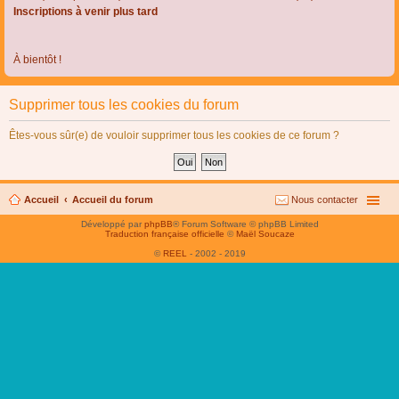
Inscriptions à venir plus tard
À bientôt !
Supprimer tous les cookies du forum
Êtes-vous sûr(e) de vouloir supprimer tous les cookies de ce forum ?
Accueil
Accueil du forum
Nous contacter
Développé par
phpBB
® Forum Software © phpBB Limited
Traduction française officielle
©
Maël Soucaze
©
REEL
- 2002 - 2019