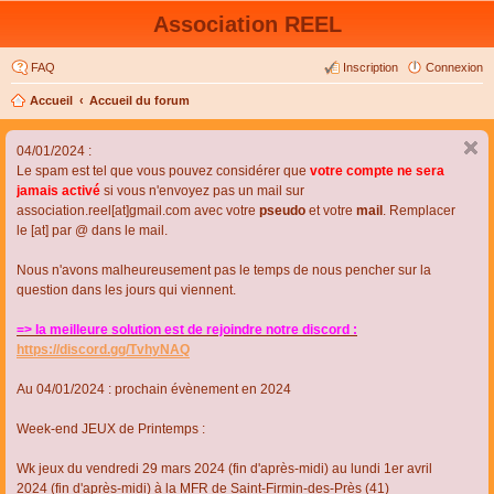
Association REEL
FAQ
Inscription
Connexion
Accueil
Accueil du forum
04/01/2024 :
Le spam est tel que vous pouvez considérer que
votre compte ne sera
jamais activé
si vous n'envoyez pas un mail sur
association.reel[at]gmail.com avec votre
pseudo
et votre
mail
. Remplacer
le [at] par @ dans le mail.
Nous n'avons malheureusement pas le temps de nous pencher sur la
question dans les jours qui viennent.
=> la meilleure solution est de rejoindre notre discord :
https://discord.gg/TvhyNAQ
Au 04/01/2024 : prochain évènement en 2024
Week-end JEUX de Printemps :
Wk jeux du vendredi 29 mars 2024 (fin d'après-midi) au lundi 1er avril
2024 (fin d'après-midi) à la MFR de Saint-Firmin-des-Près (41)