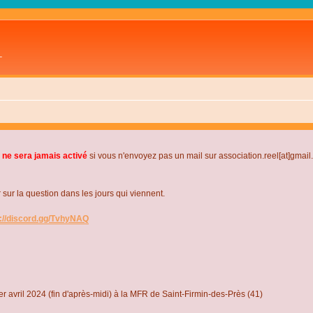
L
 ne sera jamais activé
si vous n'envoyez pas un mail sur association.reel[at]gmai
r la question dans les jours qui viennent.
s://discord.gg/TvhyNAQ
r avril 2024 (fin d'après-midi) à la MFR de Saint-Firmin-des-Près (41)