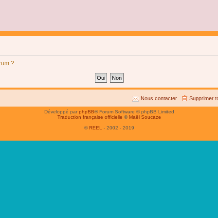
orum ?
Nous contacter
Supprimer t
Développé par
phpBB
® Forum Software © phpBB Limited
Traduction française officielle
©
Maël Soucaze
©
REEL
- 2002 - 2019