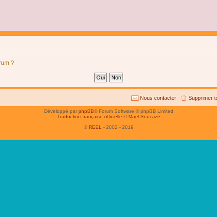
orum ?
Nous contacter
Supprimer t
Développé par
phpBB
® Forum Software © phpBB Limited
Traduction française officielle
©
Maël Soucaze
©
REEL
- 2002 - 2019