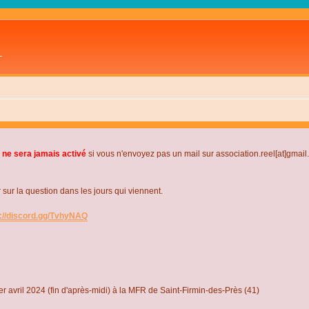
L
 ne sera jamais activé
si vous n'envoyez pas un mail sur association.reel[at]gmai
r la question dans les jours qui viennent.
s://discord.gg/TvhyNAQ
r avril 2024 (fin d'après-midi) à la MFR de Saint-Firmin-des-Près (41)