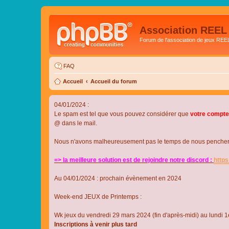
Association REEL
Forum de l'association de jeux REE
FAQ
Accueil
Accueil du forum
04/01/2024 :
Le spam est tel que vous pouvez considérer que
votre compte
@ dans le mail.
Nous n'avons malheureusement pas le temps de nous pencher su
=> la meilleure solution est de rejoindre notre discord :
http
Au 04/01/2024 : prochain évènement en 2024
Week-end JEUX de Printemps :
Wk jeux du vendredi 29 mars 2024 (fin d'après-midi) au lundi 1e
Inscriptions à venir plus tard