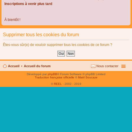
Inscriptions à venir plus tard
À bientôt !
Supprimer tous les cookies du forum
Êtes-vous sûr(e) de vouloir supprimer tous les cookies de ce forum ?
Accueil
Accueil du forum
Nous contacter
Développé par
phpBB
® Forum Software © phpBB Limited
Traduction française officielle
©
Maël Soucaze
©
REEL
- 2002 - 2019