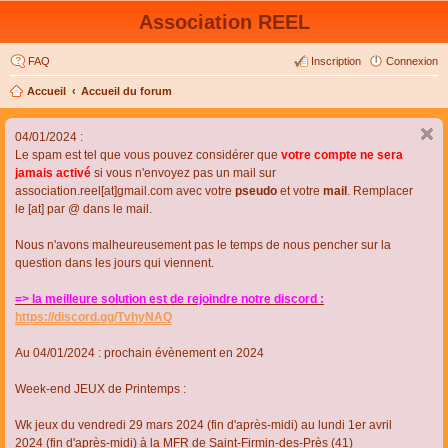
Association REEL
FAQ
Inscription
Connexion
Accueil
Accueil du forum
04/01/2024 :
Le spam est tel que vous pouvez considérer que
votre compte ne sera
jamais activé
si vous n'envoyez pas un mail sur
association.reel[at]gmail.com avec votre
pseudo
et votre
mail
. Remplacer
le [at] par @ dans le mail.
Nous n'avons malheureusement pas le temps de nous pencher sur la
question dans les jours qui viennent.
=> la meilleure solution est de rejoindre notre discord :
https://discord.gg/TvhyNAQ
Au 04/01/2024 : prochain évènement en 2024
Week-end JEUX de Printemps :
Wk jeux du vendredi 29 mars 2024 (fin d'après-midi) au lundi 1er avril
2024 (fin d'après-midi) à la MFR de Saint-Firmin-des-Près (41)