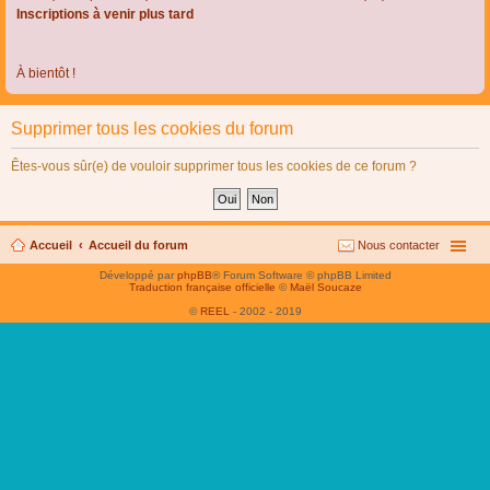
Inscriptions à venir plus tard
À bientôt !
Supprimer tous les cookies du forum
Êtes-vous sûr(e) de vouloir supprimer tous les cookies de ce forum ?
Accueil
Accueil du forum
Nous contacter
Développé par
phpBB
® Forum Software © phpBB Limited
Traduction française officielle
©
Maël Soucaze
©
REEL
- 2002 - 2019