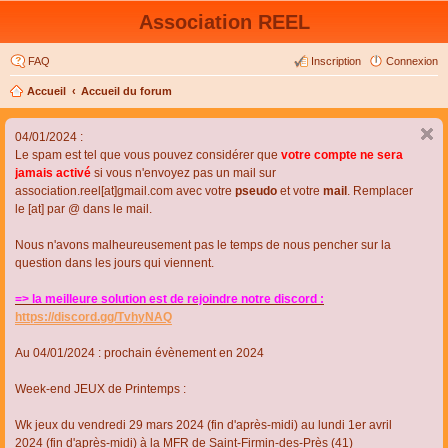
Association REEL
FAQ
Inscription
Connexion
Accueil
Accueil du forum
04/01/2024 :
Le spam est tel que vous pouvez considérer que
votre compte ne sera
jamais activé
si vous n'envoyez pas un mail sur
association.reel[at]gmail.com avec votre
pseudo
et votre
mail
. Remplacer
le [at] par @ dans le mail.
Nous n'avons malheureusement pas le temps de nous pencher sur la
question dans les jours qui viennent.
=> la meilleure solution est de rejoindre notre discord :
https://discord.gg/TvhyNAQ
Au 04/01/2024 : prochain évènement en 2024
Week-end JEUX de Printemps :
Wk jeux du vendredi 29 mars 2024 (fin d'après-midi) au lundi 1er avril
2024 (fin d'après-midi) à la MFR de Saint-Firmin-des-Près (41)