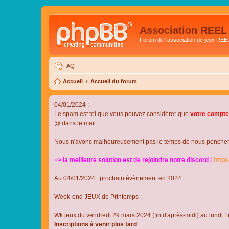
Association REEL
Forum de l'association de jeux REE
FAQ
Accueil
Accueil du forum
04/01/2024 :
Le spam est tel que vous pouvez considérer que
votre compte
@ dans le mail.
Nous n'avons malheureusement pas le temps de nous pencher su
=> la meilleure solution est de rejoindre notre discord :
http
Au 04/01/2024 : prochain évènement en 2024
Week-end JEUX de Printemps :
Wk jeux du vendredi 29 mars 2024 (fin d'après-midi) au lundi 1e
Inscriptions à venir plus tard