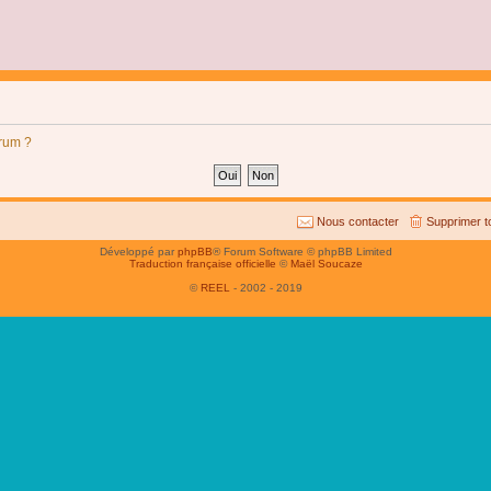
orum ?
Nous contacter
Supprimer t
Développé par
phpBB
® Forum Software © phpBB Limited
Traduction française officielle
©
Maël Soucaze
©
REEL
- 2002 - 2019