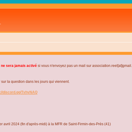
L
 ne sera jamais activé
si vous n'envoyez pas un mail sur association.reel[at]gmai
r la question dans les jours qui viennent.
s://discord.gg/TvhyNAQ
r avril 2024 (fin d'après-midi) à la MFR de Saint-Firmin-des-Près (41)