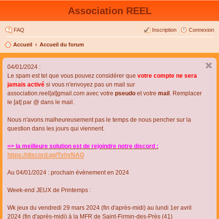
Association REEL
FAQ
Inscription
Connexion
Accueil
Accueil du forum
04/01/2024 :
Le spam est tel que vous pouvez considérer que
votre compte ne sera
jamais activé
si vous n'envoyez pas un mail sur
association.reel[at]gmail.com avec votre
pseudo
et votre
mail
. Remplacer
le [at] par @ dans le mail.
Nous n'avons malheureusement pas le temps de nous pencher sur la
question dans les jours qui viennent.
=> la meilleure solution est de rejoindre notre discord :
https://discord.gg/TvhyNAQ
Au 04/01/2024 : prochain évènement en 2024
Week-end JEUX de Printemps :
Wk jeux du vendredi 29 mars 2024 (fin d'après-midi) au lundi 1er avril
2024 (fin d'après-midi) à la MFR de Saint-Firmin-des-Près (41)