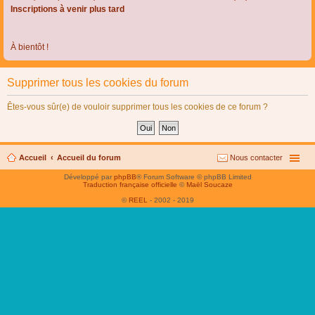
Inscriptions à venir plus tard
À bientôt !
Supprimer tous les cookies du forum
Êtes-vous sûr(e) de vouloir supprimer tous les cookies de ce forum ?
Accueil
Accueil du forum
Nous contacter
Développé par
phpBB
® Forum Software © phpBB Limited
Traduction française officielle
©
Maël Soucaze
©
REEL
- 2002 - 2019