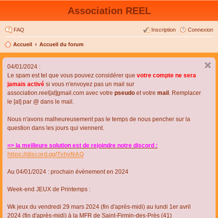
Association REEL
FAQ
Inscription
Connexion
Accueil
Accueil du forum
04/01/2024 :
Le spam est tel que vous pouvez considérer que
votre compte ne sera
jamais activé
si vous n'envoyez pas un mail sur
association.reel[at]gmail.com avec votre
pseudo
et votre
mail
. Remplacer
le [at] par @ dans le mail.
Nous n'avons malheureusement pas le temps de nous pencher sur la
question dans les jours qui viennent.
=> la meilleure solution est de rejoindre notre discord :
https://discord.gg/TvhyNAQ
Au 04/01/2024 : prochain évènement en 2024
Week-end JEUX de Printemps :
Wk jeux du vendredi 29 mars 2024 (fin d'après-midi) au lundi 1er avril
2024 (fin d'après-midi) à la MFR de Saint-Firmin-des-Près (41)