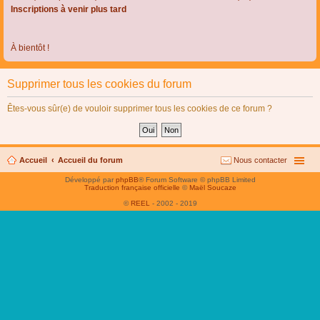
Inscriptions à venir plus tard
À bientôt !
Supprimer tous les cookies du forum
Êtes-vous sûr(e) de vouloir supprimer tous les cookies de ce forum ?
Accueil
Accueil du forum
Nous contacter
Développé par
phpBB
® Forum Software © phpBB Limited
Traduction française officielle
©
Maël Soucaze
©
REEL
- 2002 - 2019