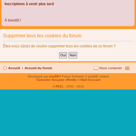
Inscriptions à venir plus tard
À bientôt !
Supprimer tous les cookies du forum
Êtes-vous sûr(e) de vouloir supprimer tous les cookies de ce forum ?
Accueil
Accueil du forum
Nous contacter
Développé par
phpBB
® Forum Software © phpBB Limited
Traduction française officielle
©
Maël Soucaze
©
REEL
- 2002 - 2019