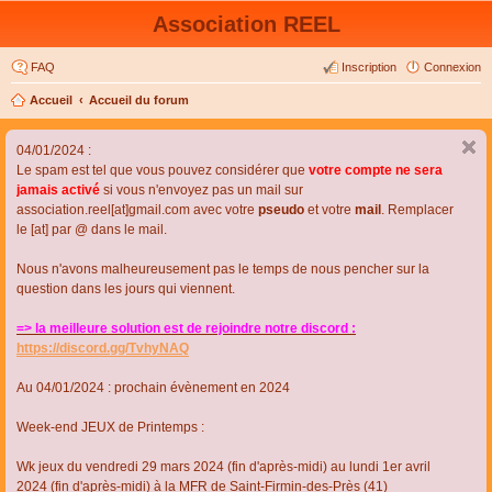
Association REEL
FAQ
Inscription
Connexion
Accueil
Accueil du forum
04/01/2024 :
Le spam est tel que vous pouvez considérer que
votre compte ne sera
jamais activé
si vous n'envoyez pas un mail sur
association.reel[at]gmail.com avec votre
pseudo
et votre
mail
. Remplacer
le [at] par @ dans le mail.
Nous n'avons malheureusement pas le temps de nous pencher sur la
question dans les jours qui viennent.
=> la meilleure solution est de rejoindre notre discord :
https://discord.gg/TvhyNAQ
Au 04/01/2024 : prochain évènement en 2024
Week-end JEUX de Printemps :
Wk jeux du vendredi 29 mars 2024 (fin d'après-midi) au lundi 1er avril
2024 (fin d'après-midi) à la MFR de Saint-Firmin-des-Près (41)