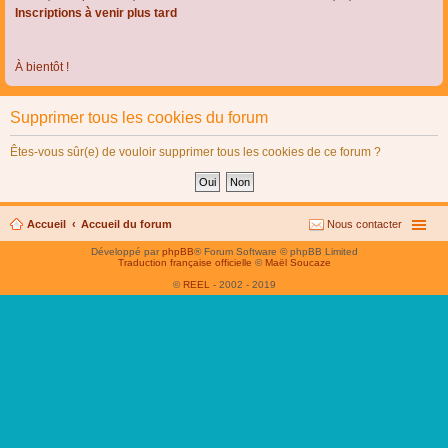
Inscriptions à venir plus tard
À bientôt !
Supprimer tous les cookies du forum
Êtes-vous sûr(e) de vouloir supprimer tous les cookies de ce forum ?
Accueil
Accueil du forum
Nous contacter
Développé par
phpBB
® Forum Software © phpBB Limited
Traduction française officielle
©
Maël Soucaze
©
REEL
- 2002 - 2019