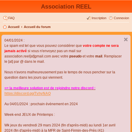
Association REEL
FAQ
Inscription
Connexion
Accueil
Accueil du forum
04/01/2024 :
Le spam est tel que vous pouvez considérer que
votre compte ne sera
jamais activé
si vous n'envoyez pas un mail sur
association.reel[at]gmail.com avec votre
pseudo
et votre
mail
. Remplacer
le [at] par @ dans le mail.
Nous n'avons malheureusement pas le temps de nous pencher sur la
question dans les jours qui viennent.
=> la meilleure solution est de rejoindre notre discord :
https://discord.gg/TvhyNAQ
Au 04/01/2024 : prochain évènement en 2024
Week-end JEUX de Printemps :
Wk jeux du vendredi 29 mars 2024 (fin d'après-midi) au lundi 1er avril
2024 (fin d'après-midi) à la MFR de Saint-Firmin-des-Près (41)