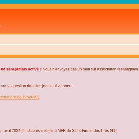
L
 ne sera jamais activé
si vous n'envoyez pas un mail sur association.reel[at]gmai
r la question dans les jours qui viennent.
s://discord.gg/TvhyNAQ
r avril 2024 (fin d'après-midi) à la MFR de Saint-Firmin-des-Près (41)