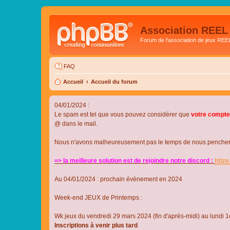
Association REEL
Forum de l'association de jeux REE
FAQ
Accueil
Accueil du forum
04/01/2024 :
Le spam est tel que vous pouvez considérer que
votre compte
@ dans le mail.
Nous n'avons malheureusement pas le temps de nous pencher su
=> la meilleure solution est de rejoindre notre discord :
http
Au 04/01/2024 : prochain évènement en 2024
Week-end JEUX de Printemps :
Wk jeux du vendredi 29 mars 2024 (fin d'après-midi) au lundi 1e
Inscriptions à venir plus tard