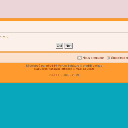
orum ?
Nous contacter
Supprimer t
Développé par
phpBB
® Forum Software © phpBB Limited
Traduction française officielle
©
Maël Soucaze
©
REEL
- 2002 - 2019