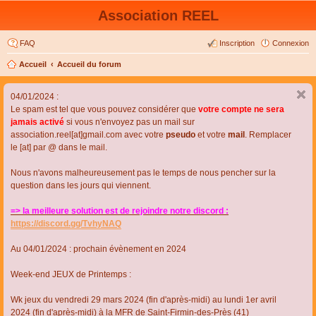
Association REEL
FAQ
Inscription
Connexion
Accueil
Accueil du forum
04/01/2024 :
Le spam est tel que vous pouvez considérer que
votre compte ne sera
jamais activé
si vous n'envoyez pas un mail sur
association.reel[at]gmail.com avec votre
pseudo
et votre
mail
. Remplacer
le [at] par @ dans le mail.
Nous n'avons malheureusement pas le temps de nous pencher sur la
question dans les jours qui viennent.
=> la meilleure solution est de rejoindre notre discord :
https://discord.gg/TvhyNAQ
Au 04/01/2024 : prochain évènement en 2024
Week-end JEUX de Printemps :
Wk jeux du vendredi 29 mars 2024 (fin d'après-midi) au lundi 1er avril
2024 (fin d'après-midi) à la MFR de Saint-Firmin-des-Près (41)