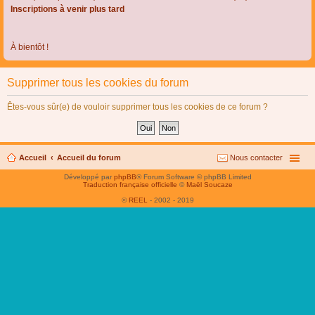
Inscriptions à venir plus tard
À bientôt !
Supprimer tous les cookies du forum
Êtes-vous sûr(e) de vouloir supprimer tous les cookies de ce forum ?
Accueil
Accueil du forum
Nous contacter
Développé par
phpBB
® Forum Software © phpBB Limited
Traduction française officielle
©
Maël Soucaze
©
REEL
- 2002 - 2019