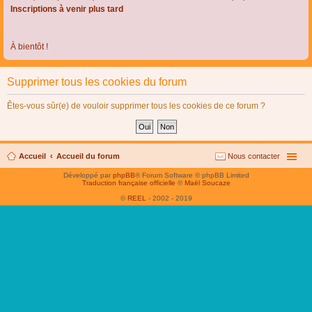
Inscriptions à venir plus tard
À bientôt !
Supprimer tous les cookies du forum
Êtes-vous sûr(e) de vouloir supprimer tous les cookies de ce forum ?
Accueil
Accueil du forum
Nous contacter
Développé par
phpBB
® Forum Software © phpBB Limited
Traduction française officielle
©
Maël Soucaze
©
REEL
- 2002 - 2019