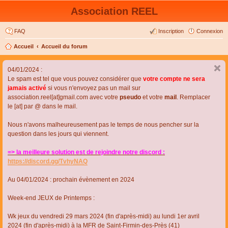
Association REEL
FAQ
Inscription
Connexion
Accueil
Accueil du forum
04/01/2024 :
Le spam est tel que vous pouvez considérer que
votre compte ne sera
jamais activé
si vous n'envoyez pas un mail sur
association.reel[at]gmail.com avec votre
pseudo
et votre
mail
. Remplacer
le [at] par @ dans le mail.
Nous n'avons malheureusement pas le temps de nous pencher sur la
question dans les jours qui viennent.
=> la meilleure solution est de rejoindre notre discord :
https://discord.gg/TvhyNAQ
Au 04/01/2024 : prochain évènement en 2024
Week-end JEUX de Printemps :
Wk jeux du vendredi 29 mars 2024 (fin d'après-midi) au lundi 1er avril
2024 (fin d'après-midi) à la MFR de Saint-Firmin-des-Près (41)