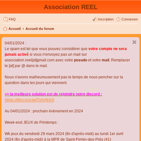
Association REEL
FAQ
Inscription
Connexion
Accueil
Accueil du forum
04/01/2024 :
Le spam est tel que vous pouvez considérer que
votre compte ne sera
jamais activé
si vous n'envoyez pas un mail sur
association.reel[at]gmail.com avec votre
pseudo
et votre
mail
. Remplacer
le [at] par @ dans le mail.
Nous n'avons malheureusement pas le temps de nous pencher sur la
question dans les jours qui viennent.
=> la meilleure solution est de rejoindre notre discord :
https://discord.gg/TvhyNAQ
Au 04/01/2024 : prochain évènement en 2024
Week-end JEUX de Printemps :
Wk jeux du vendredi 29 mars 2024 (fin d'après-midi) au lundi 1er avril
2024 (fin d'après-midi) à la MFR de Saint-Firmin-des-Près (41)