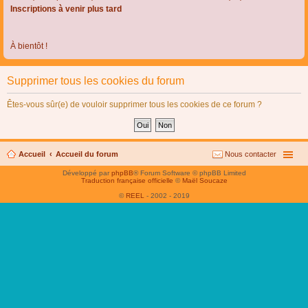
Inscriptions à venir plus tard
À bientôt !
Supprimer tous les cookies du forum
Êtes-vous sûr(e) de vouloir supprimer tous les cookies de ce forum ?
Accueil
Accueil du forum
Nous contacter
Développé par
phpBB
® Forum Software © phpBB Limited
Traduction française officielle
©
Maël Soucaze
©
REEL
- 2002 - 2019