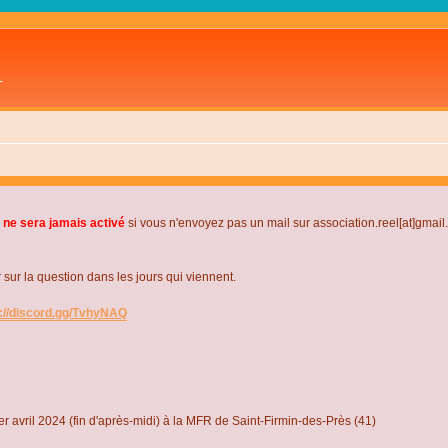
L
 ne sera jamais activé
si vous n'envoyez pas un mail sur association.reel[at]gmai
r la question dans les jours qui viennent.
s://discord.gg/TvhyNAQ
r avril 2024 (fin d'après-midi) à la MFR de Saint-Firmin-des-Près (41)