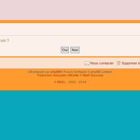
orum ?
Nous contacter
Supprimer t
Développé par
phpBB
® Forum Software © phpBB Limited
Traduction française officielle
©
Maël Soucaze
©
REEL
- 2002 - 2019