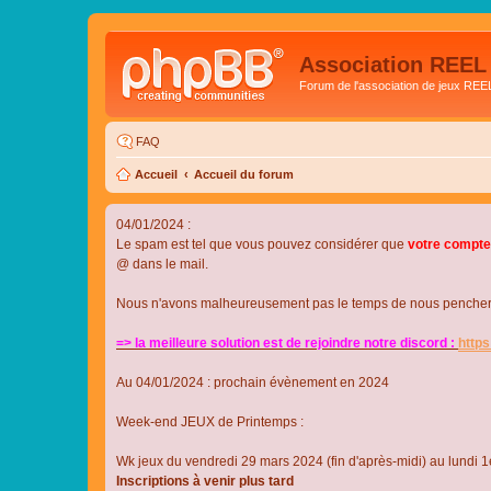
Association REEL
Forum de l'association de jeux REE
FAQ
Accueil
Accueil du forum
04/01/2024 :
Le spam est tel que vous pouvez considérer que
votre compte
@ dans le mail.
Nous n'avons malheureusement pas le temps de nous pencher su
=> la meilleure solution est de rejoindre notre discord :
http
Au 04/01/2024 : prochain évènement en 2024
Week-end JEUX de Printemps :
Wk jeux du vendredi 29 mars 2024 (fin d'après-midi) au lundi 1e
Inscriptions à venir plus tard