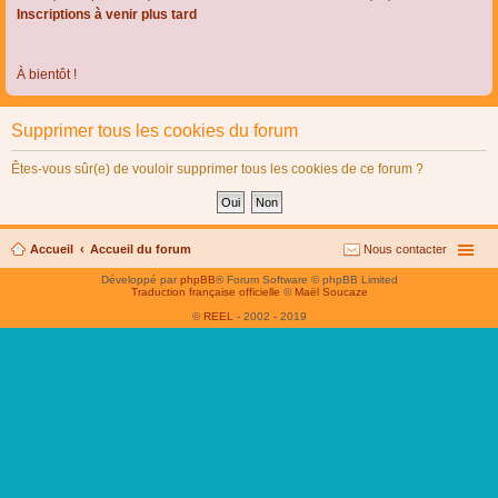
Inscriptions à venir plus tard
À bientôt !
Supprimer tous les cookies du forum
Êtes-vous sûr(e) de vouloir supprimer tous les cookies de ce forum ?
Accueil
Accueil du forum
Nous contacter
Développé par
phpBB
® Forum Software © phpBB Limited
Traduction française officielle
©
Maël Soucaze
©
REEL
- 2002 - 2019