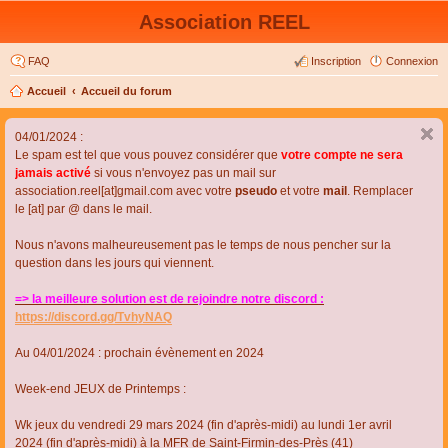
Association REEL
FAQ
Inscription
Connexion
Accueil
Accueil du forum
04/01/2024 :
Le spam est tel que vous pouvez considérer que
votre compte ne sera
jamais activé
si vous n'envoyez pas un mail sur
association.reel[at]gmail.com avec votre
pseudo
et votre
mail
. Remplacer
le [at] par @ dans le mail.
Nous n'avons malheureusement pas le temps de nous pencher sur la
question dans les jours qui viennent.
=> la meilleure solution est de rejoindre notre discord :
https://discord.gg/TvhyNAQ
Au 04/01/2024 : prochain évènement en 2024
Week-end JEUX de Printemps :
Wk jeux du vendredi 29 mars 2024 (fin d'après-midi) au lundi 1er avril
2024 (fin d'après-midi) à la MFR de Saint-Firmin-des-Près (41)