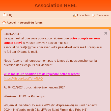
Association REEL
FAQ
Inscription
Connexion
Accueil
Accueil du forum
04/01/2024 :
Le spam est tel que vous pouvez considérer que
votre compte ne sera
jamais activé
si vous n'envoyez pas un mail sur
association.reel[at]gmail.com avec votre
pseudo
et votre
mail
. Remplacer
le [at] par @ dans le mail.
Nous n'avons malheureusement pas le temps de nous pencher sur la
question dans les jours qui viennent.
=> la meilleure solution est de rejoindre notre discord :
https://discord.gg/TvhyNAQ
Au 04/01/2024 : prochain évènement en 2024
Week-end JEUX de Printemps :
Wk jeux du vendredi 29 mars 2024 (fin d'après-midi) au lundi 1er avril
2024 (fin d'après-midi) à la MFR de Saint-Firmin-des-Près (41)