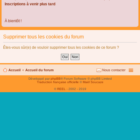
Inscriptions à venir plus tard
À bientôt !
Supprimer tous les cookies du forum
Êtes-vous sûr(e) de vouloir supprimer tous les cookies de ce forum ?
Accueil
Accueil du forum
Nous contacter
Développé par
phpBB
® Forum Software © phpBB Limited
Traduction française officielle
©
Maël Soucaze
©
REEL
- 2002 - 2019