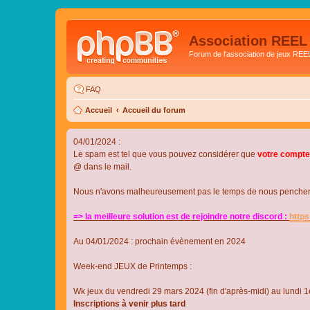
Association REEL
Forum de l'association de jeux REE
FAQ
Accueil
Accueil du forum
04/01/2024 :
Le spam est tel que vous pouvez considérer que
votre compte
@ dans le mail.
Nous n'avons malheureusement pas le temps de nous pencher su
=> la meilleure solution est de rejoindre notre discord :
http
Au 04/01/2024 : prochain évènement en 2024
Week-end JEUX de Printemps :
Wk jeux du vendredi 29 mars 2024 (fin d'après-midi) au lundi 1e
Inscriptions à venir plus tard