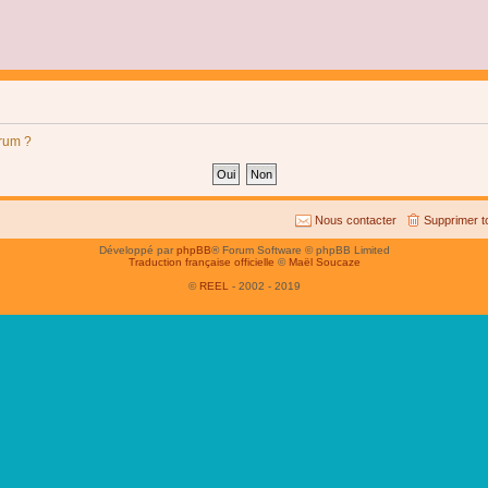
orum ?
Nous contacter
Supprimer t
Développé par
phpBB
® Forum Software © phpBB Limited
Traduction française officielle
©
Maël Soucaze
©
REEL
- 2002 - 2019