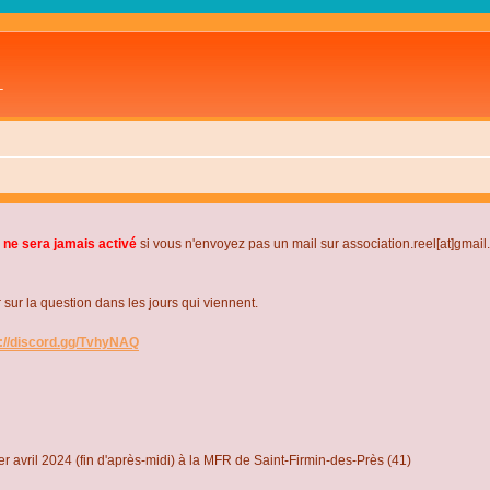
L
 ne sera jamais activé
si vous n'envoyez pas un mail sur association.reel[at]gmai
r la question dans les jours qui viennent.
s://discord.gg/TvhyNAQ
r avril 2024 (fin d'après-midi) à la MFR de Saint-Firmin-des-Près (41)