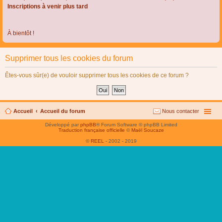
Inscriptions à venir plus tard
À bientôt !
Supprimer tous les cookies du forum
Êtes-vous sûr(e) de vouloir supprimer tous les cookies de ce forum ?
Accueil
Accueil du forum
Nous contacter
Développé par
phpBB
® Forum Software © phpBB Limited
Traduction française officielle
©
Maël Soucaze
©
REEL
- 2002 - 2019