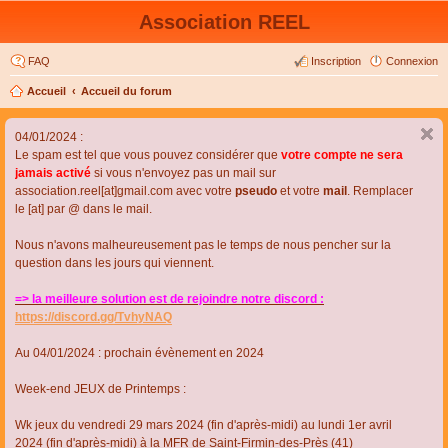
Association REEL
FAQ
Inscription
Connexion
Accueil
Accueil du forum
04/01/2024 :
Le spam est tel que vous pouvez considérer que
votre compte ne sera
jamais activé
si vous n'envoyez pas un mail sur
association.reel[at]gmail.com avec votre
pseudo
et votre
mail
. Remplacer
le [at] par @ dans le mail.
Nous n'avons malheureusement pas le temps de nous pencher sur la
question dans les jours qui viennent.
=> la meilleure solution est de rejoindre notre discord :
https://discord.gg/TvhyNAQ
Au 04/01/2024 : prochain évènement en 2024
Week-end JEUX de Printemps :
Wk jeux du vendredi 29 mars 2024 (fin d'après-midi) au lundi 1er avril
2024 (fin d'après-midi) à la MFR de Saint-Firmin-des-Près (41)