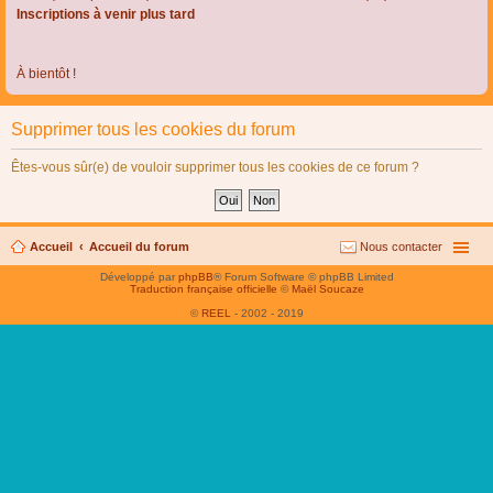
Inscriptions à venir plus tard
À bientôt !
Supprimer tous les cookies du forum
Êtes-vous sûr(e) de vouloir supprimer tous les cookies de ce forum ?
Accueil
Accueil du forum
Nous contacter
Développé par
phpBB
® Forum Software © phpBB Limited
Traduction française officielle
©
Maël Soucaze
©
REEL
- 2002 - 2019