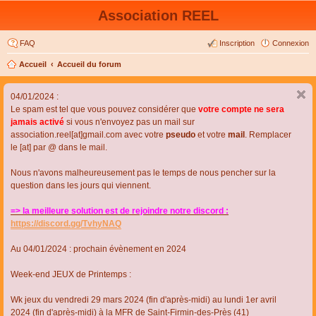
Association REEL
FAQ
Inscription
Connexion
Accueil
Accueil du forum
04/01/2024 :
Le spam est tel que vous pouvez considérer que
votre compte ne sera
jamais activé
si vous n'envoyez pas un mail sur
association.reel[at]gmail.com avec votre
pseudo
et votre
mail
. Remplacer
le [at] par @ dans le mail.
Nous n'avons malheureusement pas le temps de nous pencher sur la
question dans les jours qui viennent.
=> la meilleure solution est de rejoindre notre discord :
https://discord.gg/TvhyNAQ
Au 04/01/2024 : prochain évènement en 2024
Week-end JEUX de Printemps :
Wk jeux du vendredi 29 mars 2024 (fin d'après-midi) au lundi 1er avril
2024 (fin d'après-midi) à la MFR de Saint-Firmin-des-Près (41)