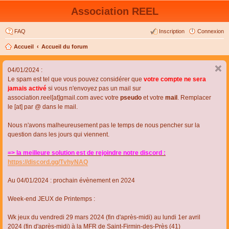
Association REEL
FAQ
Inscription
Connexion
Accueil
Accueil du forum
04/01/2024 :
Le spam est tel que vous pouvez considérer que
votre compte ne sera
jamais activé
si vous n'envoyez pas un mail sur
association.reel[at]gmail.com avec votre
pseudo
et votre
mail
. Remplacer
le [at] par @ dans le mail.
Nous n'avons malheureusement pas le temps de nous pencher sur la
question dans les jours qui viennent.
=> la meilleure solution est de rejoindre notre discord :
https://discord.gg/TvhyNAQ
Au 04/01/2024 : prochain évènement en 2024
Week-end JEUX de Printemps :
Wk jeux du vendredi 29 mars 2024 (fin d'après-midi) au lundi 1er avril
2024 (fin d'après-midi) à la MFR de Saint-Firmin-des-Près (41)