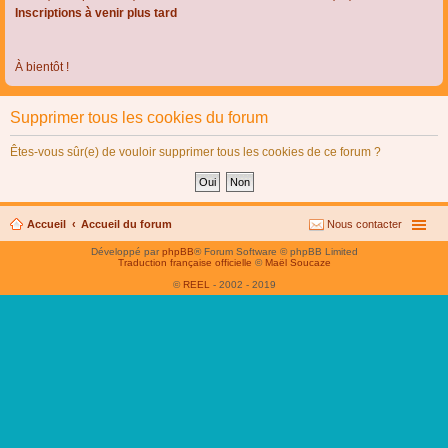
Inscriptions à venir plus tard
À bientôt !
Supprimer tous les cookies du forum
Êtes-vous sûr(e) de vouloir supprimer tous les cookies de ce forum ?
Accueil
Accueil du forum
Nous contacter
Développé par
phpBB
® Forum Software © phpBB Limited
Traduction française officielle
©
Maël Soucaze
©
REEL
- 2002 - 2019