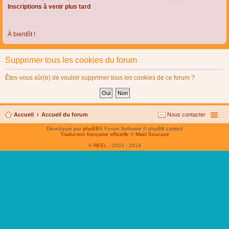
Inscriptions à venir plus tard
À bientôt !
Supprimer tous les cookies du forum
Êtes-vous sûr(e) de vouloir supprimer tous les cookies de ce forum ?
Accueil
Accueil du forum
Nous contacter
Développé par
phpBB
® Forum Software © phpBB Limited
Traduction française officielle
©
Maël Soucaze
©
REEL
- 2002 - 2019