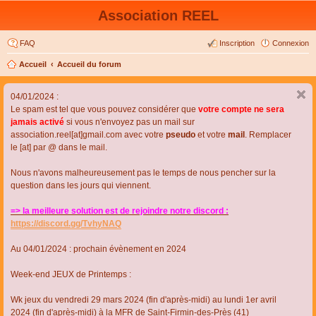
Association REEL
FAQ
Inscription
Connexion
Accueil
Accueil du forum
04/01/2024 :
Le spam est tel que vous pouvez considérer que
votre compte ne sera
jamais activé
si vous n'envoyez pas un mail sur
association.reel[at]gmail.com avec votre
pseudo
et votre
mail
. Remplacer
le [at] par @ dans le mail.
Nous n'avons malheureusement pas le temps de nous pencher sur la
question dans les jours qui viennent.
=> la meilleure solution est de rejoindre notre discord :
https://discord.gg/TvhyNAQ
Au 04/01/2024 : prochain évènement en 2024
Week-end JEUX de Printemps :
Wk jeux du vendredi 29 mars 2024 (fin d'après-midi) au lundi 1er avril
2024 (fin d'après-midi) à la MFR de Saint-Firmin-des-Près (41)