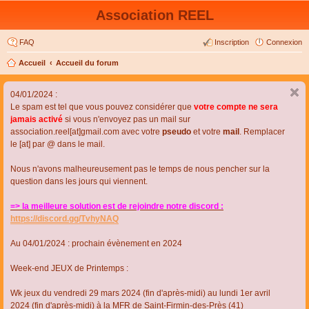
Association REEL
FAQ
Inscription
Connexion
Accueil
Accueil du forum
04/01/2024 :
Le spam est tel que vous pouvez considérer que
votre compte ne sera
jamais activé
si vous n'envoyez pas un mail sur
association.reel[at]gmail.com avec votre
pseudo
et votre
mail
. Remplacer
le [at] par @ dans le mail.
Nous n'avons malheureusement pas le temps de nous pencher sur la
question dans les jours qui viennent.
=> la meilleure solution est de rejoindre notre discord :
https://discord.gg/TvhyNAQ
Au 04/01/2024 : prochain évènement en 2024
Week-end JEUX de Printemps :
Wk jeux du vendredi 29 mars 2024 (fin d'après-midi) au lundi 1er avril
2024 (fin d'après-midi) à la MFR de Saint-Firmin-des-Près (41)