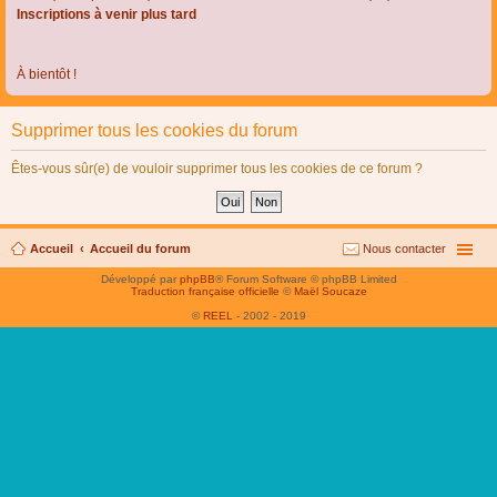
Inscriptions à venir plus tard
À bientôt !
Supprimer tous les cookies du forum
Êtes-vous sûr(e) de vouloir supprimer tous les cookies de ce forum ?
Accueil
Accueil du forum
Nous contacter
Développé par
phpBB
® Forum Software © phpBB Limited
Traduction française officielle
©
Maël Soucaze
©
REEL
- 2002 - 2019