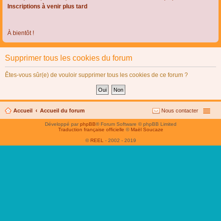
Inscriptions à venir plus tard
À bientôt !
Supprimer tous les cookies du forum
Êtes-vous sûr(e) de vouloir supprimer tous les cookies de ce forum ?
Accueil
Accueil du forum
Nous contacter
Développé par
phpBB
® Forum Software © phpBB Limited
Traduction française officielle
©
Maël Soucaze
©
REEL
- 2002 - 2019