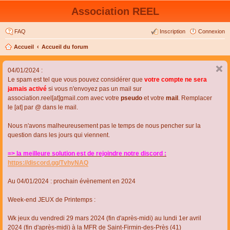
Association REEL
FAQ
Inscription
Connexion
Accueil
Accueil du forum
04/01/2024 :
Le spam est tel que vous pouvez considérer que
votre compte ne sera
jamais activé
si vous n'envoyez pas un mail sur
association.reel[at]gmail.com avec votre
pseudo
et votre
mail
. Remplacer
le [at] par @ dans le mail.
Nous n'avons malheureusement pas le temps de nous pencher sur la
question dans les jours qui viennent.
=> la meilleure solution est de rejoindre notre discord :
https://discord.gg/TvhyNAQ
Au 04/01/2024 : prochain évènement en 2024
Week-end JEUX de Printemps :
Wk jeux du vendredi 29 mars 2024 (fin d'après-midi) au lundi 1er avril
2024 (fin d'après-midi) à la MFR de Saint-Firmin-des-Près (41)