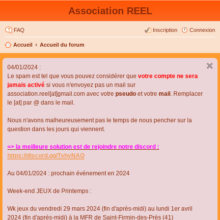
Association REEL
FAQ
Inscription
Connexion
Accueil
Accueil du forum
04/01/2024 :
Le spam est tel que vous pouvez considérer que
votre compte ne sera
jamais activé
si vous n'envoyez pas un mail sur
association.reel[at]gmail.com avec votre
pseudo
et votre
mail
. Remplacer
le [at] par @ dans le mail.
Nous n'avons malheureusement pas le temps de nous pencher sur la
question dans les jours qui viennent.
=> la meilleure solution est de rejoindre notre discord :
https://discord.gg/TvhyNAQ
Au 04/01/2024 : prochain évènement en 2024
Week-end JEUX de Printemps :
Wk jeux du vendredi 29 mars 2024 (fin d'après-midi) au lundi 1er avril
2024 (fin d'après-midi) à la MFR de Saint-Firmin-des-Près (41)