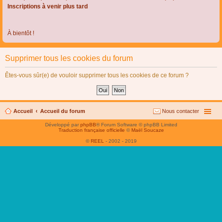
Inscriptions à venir plus tard
À bientôt !
Supprimer tous les cookies du forum
Êtes-vous sûr(e) de vouloir supprimer tous les cookies de ce forum ?
Accueil
Accueil du forum
Nous contacter
Développé par
phpBB
® Forum Software © phpBB Limited
Traduction française officielle
©
Maël Soucaze
©
REEL
- 2002 - 2019