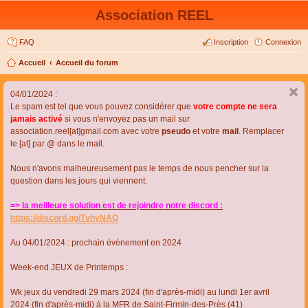
Association REEL
FAQ
Inscription
Connexion
Accueil
Accueil du forum
04/01/2024 :
Le spam est tel que vous pouvez considérer que
votre compte ne sera
jamais activé
si vous n'envoyez pas un mail sur
association.reel[at]gmail.com avec votre
pseudo
et votre
mail
. Remplacer
le [at] par @ dans le mail.
Nous n'avons malheureusement pas le temps de nous pencher sur la
question dans les jours qui viennent.
=> la meilleure solution est de rejoindre notre discord :
https://discord.gg/TvhyNAQ
Au 04/01/2024 : prochain évènement en 2024
Week-end JEUX de Printemps :
Wk jeux du vendredi 29 mars 2024 (fin d'après-midi) au lundi 1er avril
2024 (fin d'après-midi) à la MFR de Saint-Firmin-des-Près (41)