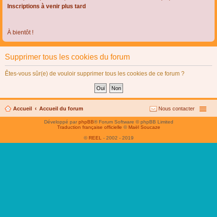
Inscriptions à venir plus tard
À bientôt !
Supprimer tous les cookies du forum
Êtes-vous sûr(e) de vouloir supprimer tous les cookies de ce forum ?
Accueil
Accueil du forum
Nous contacter
Développé par
phpBB
® Forum Software © phpBB Limited
Traduction française officielle
©
Maël Soucaze
©
REEL
- 2002 - 2019