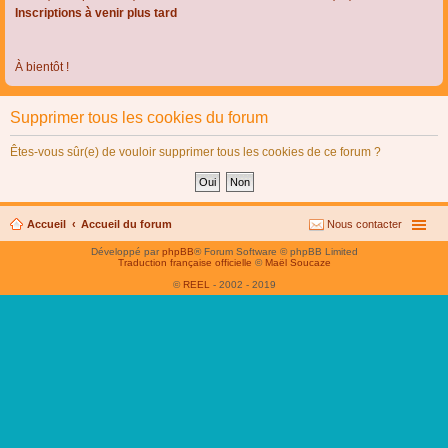
Inscriptions à venir plus tard
À bientôt !
Supprimer tous les cookies du forum
Êtes-vous sûr(e) de vouloir supprimer tous les cookies de ce forum ?
Accueil
Accueil du forum
Nous contacter
Développé par
phpBB
® Forum Software © phpBB Limited
Traduction française officielle
©
Maël Soucaze
©
REEL
- 2002 - 2019