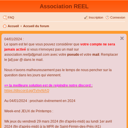
Association REEL
FAQ
Inscription
Connexion
Accueil
Accueil du forum
04/01/2024 :
Le spam est tel que vous pouvez considérer que
votre compte ne sera
jamais activé
si vous n'envoyez pas un mail sur
association.reel[at]gmail.com avec votre
pseudo
et votre
mail
. Remplacer
le [at] par @ dans le mail.
Nous n'avons malheureusement pas le temps de nous pencher sur la
question dans les jours qui viennent.
=> la meilleure solution est de rejoindre notre discord :
https://discord.gg/TvhyNAQ
Au 04/01/2024 : prochain évènement en 2024
Week-end JEUX de Printemps :
Wk jeux du vendredi 29 mars 2024 (fin d'après-midi) au lundi 1er avril
2024 (fin d'après-midi) à la MFR de Saint-Firmin-des-Près (41)