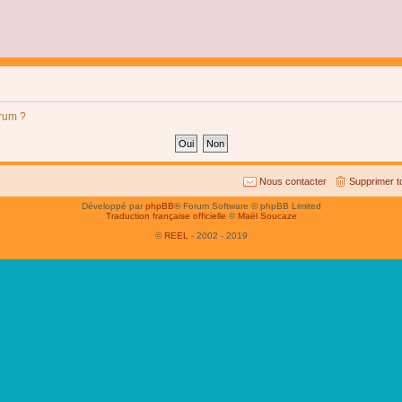
orum ?
Nous contacter
Supprimer t
Développé par
phpBB
® Forum Software © phpBB Limited
Traduction française officielle
©
Maël Soucaze
©
REEL
- 2002 - 2019