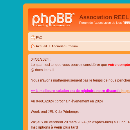
Association REEL
Forum de l'association de jeux REE
FAQ
Accueil
Accueil du forum
04/01/2024 :
Le spam est tel que vous pouvez considérer que
votre compte
@ dans le mail.
Nous n'avons malheureusement pas le temps de nous pencher su
=> la meilleure solution est de rejoindre notre discord :
http
Au 04/01/2024 : prochain évènement en 2024
Week-end JEUX de Printemps :
Wk jeux du vendredi 29 mars 2024 (fin d'après-midi) au lundi 1e
Inscriptions à venir plus tard