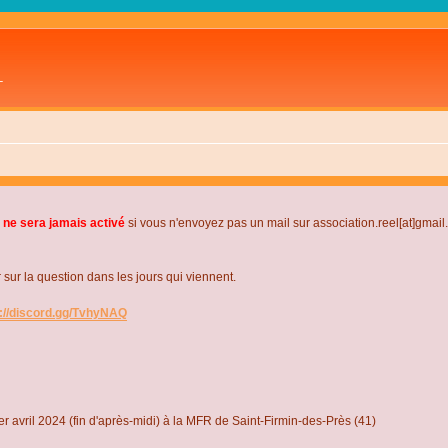
L
 ne sera jamais activé
si vous n'envoyez pas un mail sur association.reel[at]gmai
r la question dans les jours qui viennent.
s://discord.gg/TvhyNAQ
r avril 2024 (fin d'après-midi) à la MFR de Saint-Firmin-des-Près (41)