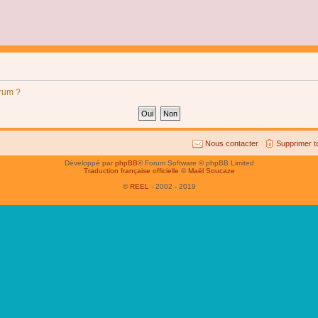
orum ?
Nous contacter
Supprimer t
Développé par
phpBB
® Forum Software © phpBB Limited
Traduction française officielle
©
Maël Soucaze
©
REEL
- 2002 - 2019