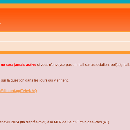
L
 ne sera jamais activé
si vous n'envoyez pas un mail sur association.reel[at]gmai
r la question dans les jours qui viennent.
s://discord.gg/TvhyNAQ
r avril 2024 (fin d'après-midi) à la MFR de Saint-Firmin-des-Près (41)