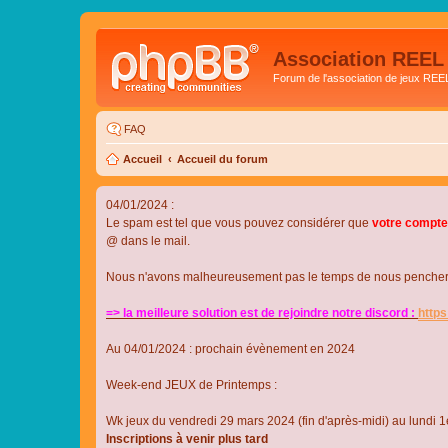
Association REEL
Forum de l'association de jeux REE
FAQ
Accueil
Accueil du forum
04/01/2024 :
Le spam est tel que vous pouvez considérer que
votre compte
@ dans le mail.
Nous n'avons malheureusement pas le temps de nous pencher su
=> la meilleure solution est de rejoindre notre discord :
http
Au 04/01/2024 : prochain évènement en 2024
Week-end JEUX de Printemps :
Wk jeux du vendredi 29 mars 2024 (fin d'après-midi) au lundi 1e
Inscriptions à venir plus tard